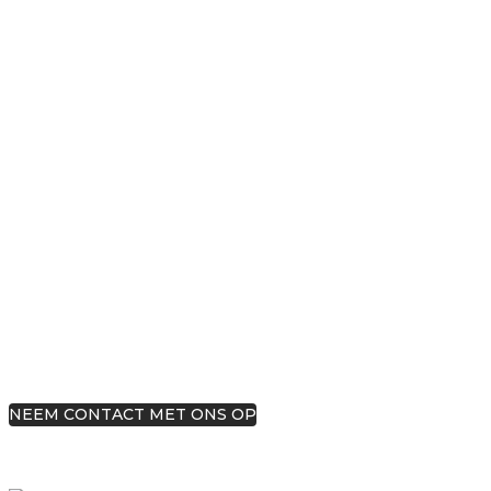
Met een compleet aanbod diensten en
concurrerende prijzen mogen we
stellen dat wij dé partij zijn voor elke
kleine en grote klus.
NEEM CONTACT MET ONS OP