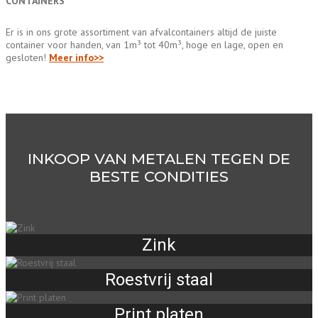
CONTAINERS
Er is in ons grote assortiment van afvalcontainers altijd de juiste
container voor handen, van 1m³ tot 40m³, hoge en lage, open en
gesloten!
Meer info>>
INKOOP VAN METALEN TEGEN DE
BESTE CONDITIES
Zink
Roestvrij staal
Print platen